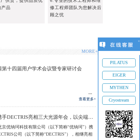
.原厂供货，提供品质优
6.专业的技术工程师和维
的产品
修工程师团队为您解决后
顾之忧
×
MORE+
PILATUS
源第十四届用户学术会议暨专家研讨会
EIGER
2026-07-20
MYTHEN
查看更多+
Cryostream
优纳珂携手DECTRIS亮相三大光源年会，以尖端探测 技术共筑科研新生态
2025-08-29
京优纳珂科技有限公司（以下简称“优纳珂”）携
CTRIS公司（以下简称“DECTRIS”），相继亮相