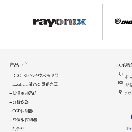
产品中心
联系我
--DECTRIS光子技术探测器
联系
--Excillum 液态金属靶光源
邮箱：
--低温冷却系统
地
--分析仪器
--CCD探测器
--成像板探测器
--配件栏