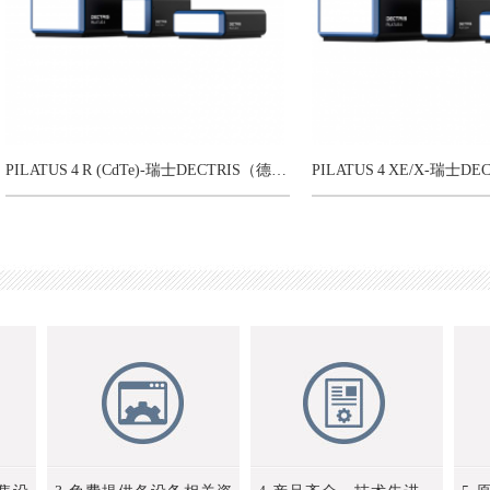
PILATUS 4 R (CdTe)-瑞士DECTRIS（德科特思）混合像素光子计数X射线探测器