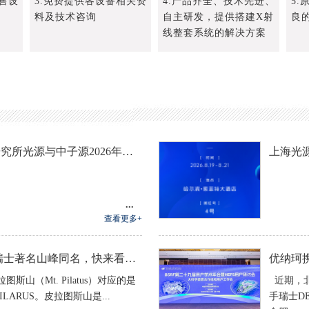
售设
3.免费提供各设备相关资
4.产品齐全、技术先进、
5
料及技术咨询
自主研发，提供搭建X射
良
线整套系统的解决方案
中国科学院高能物理研究所光源与中子源2026年联合用户学术年会
上海光
2026-07-20
查看更多+
DECTRIS的探测器和瑞士著名山峰同名，快来看看分别对应哪座山峰吧！关注转发有抽奖。
2026-02-08
图斯山（Mt. Pilatus）对应的是
近期，北
LARUS。皮拉图斯山是...
手瑞士DE